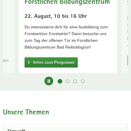
Forstlichen Bildungszentrum
S
Aktuelle
a
Gefahrenstufen
v
22. August, 10 bis 16 Uhr
D
i
in
g
Du interessierst dich für eine Ausbildung zum
D
a
ße
Forstwirt/zur Forstwirtin? Dann besuche uns
H
t
es
zum Tag der offenen Tür im Forstlichen
ak
i
Bildungszentrum Bad Reiboldsgrün!
o
n
ungen
Infos zum Programm
Hauptinhalt
Unsere Themen