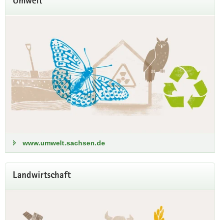
Umwelt
Tag der offenen Tür im Forstlichen
Bildungszentrum
22. August, 10 bis 16 Uhr
Du interessierst dich für eine Ausbildung zum Forstwirt/zur
Forstwirtin? Dann besuche uns zum Tag der offenen Tür im
Forstlichen Bildungszentrum Bad Reiboldsgrün!
www.umwelt.sachsen.de
Infos zum Programm
Landwirtschaft