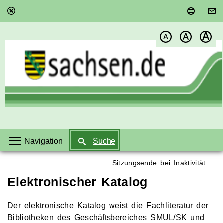
Sitzung beenden
Englis
Schrift
klein
Schrift
normal
Schrift
groß
Navigation
Suche
Sitzungsende bei Inaktivität:
Aktuelle Seite:
Elektronischer Katalog
Der elektronische Katalog weist die Fachliteratur der
Bibliotheken des Geschäftsbereiches SMUL/SK und