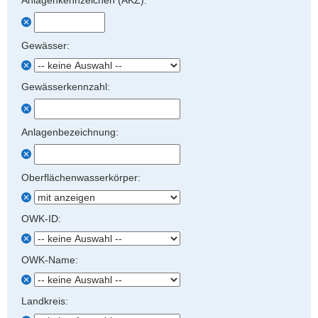
Anlagenkennzeichen (AKZ):
a
o
v
n
Gewässer:
i
g
a
Gewässerkennzahl:
t
i
o
Anlagenbezeichnung:
n
Oberflächenwasserkörper:
OWK-ID:
OWK-Name:
Landkreis: