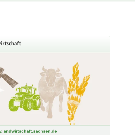
ntrum
n besuche uns zum Tag der offenen Tür im Forstlichen
irtschaft
.landwirtschaft.sachsen.de