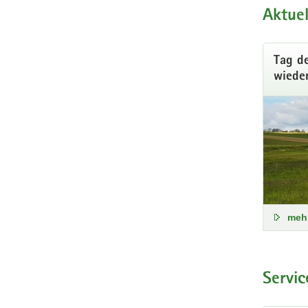
Aktuel
Tag d
wiede
meh
Troc
Servic
Gering
Klima,