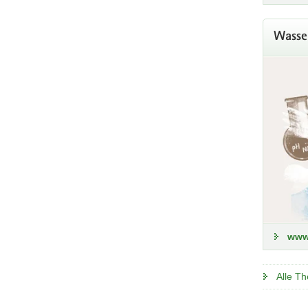
Wasse
Aktu
Das La
Hochwa
z
www
Alle T