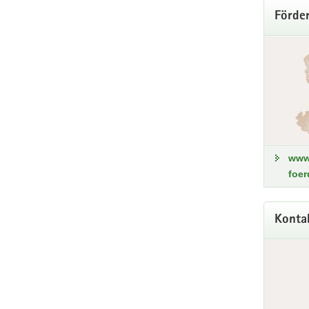
Förder
In
www
foe
Konta