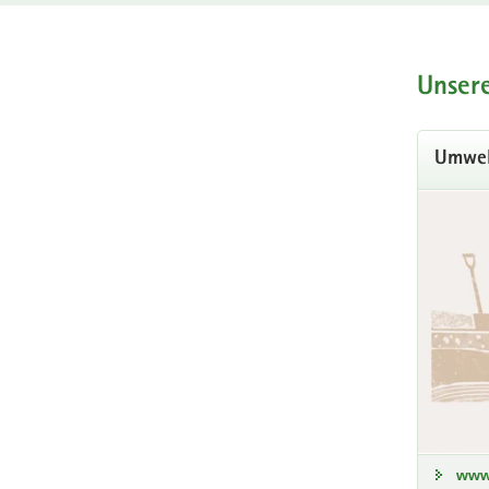
Tag 
Hauptinhal
22. A
Unser
Du inte
Bildun
Umwel
In
www