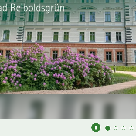
it
tufen