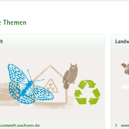
der offenen Tür im Forstlichen Bildungsze
t
ugust, 10 bis 16 Uhr
e Themen
ressierst dich für eine Ausbildung zum Forstwirt/zur Forstwirtin? Dan
gszentrum Bad Reiboldsgrün!
t
Landw
fos zum Programm
.umwelt.sachsen.de
www