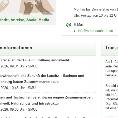
Montag bis Donnerstag von 1
brandgefahr in Sachsen
Uhr, Freitag von 10 bis 12 Uh
hrift, Anreise, Social Media
E-Mail:
 herrscht in Sachsen ein hohes Waldbrandrisiko. Bei den Waldbrandgef
info@smul.sachsen.de
l gilt: Kein offenes Feuer im und in der Nähe von Wald! Bitte verzich
 Regelungen vor Ort.
ninformationen
Trans
tuelle Gefahrenstufen
 Pegel an der Eula in Flößberg eingeweiht
Ab 1. J
.2026, 09:04 Uhr - SMUL
jede Pe
transpar
keine A
rwirtschaftliche Zukunft der Lausitz – Sachsen und
denburg bauen Zusammenarbeit aus
Sobald d
.2026, 10:45 Uhr - SMUL
ist, wer
die in 
en und Tschechien vereinbaren engere Zusammenarbeit
Informat
mwelt, Naturschutz und Infrastruktur
Das Säc
ist eine
.2026, 09:30 Uhr - SMUL