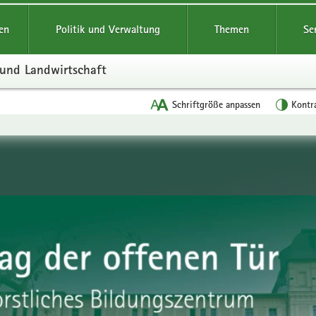
reifende
en
Politik und Verwaltung
Themen
Se
 und Landwirtschaft
Schriftgröße anpassen
Kontr
en
leinstieg
lthemen
chwasserzentrum
onen