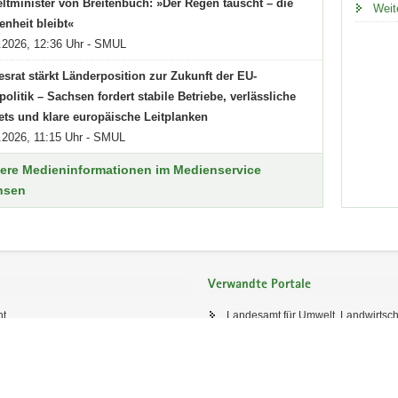
tminister von Breitenbuch: »Der Regen täuscht – die
Weit
enheit bleibt«
.2026, 12:36 Uhr - SMUL
srat stärkt Länderposition zur Zukunft der EU-
politik – Sachsen fordert stabile Betriebe, verlässliche
ts und klare europäische Leitplanken
.2026, 11:15 Uhr - SMUL
ere Medieninformationen im Medienservice
hsen
Verwandte Portale
ht
Landesamt für Umwelt, Landwirtsch
Geologie (LfULG)
sum
Staatsbetrieb Sachsenforst (SBS)
Landestalsperrenverwaltung (LTV)