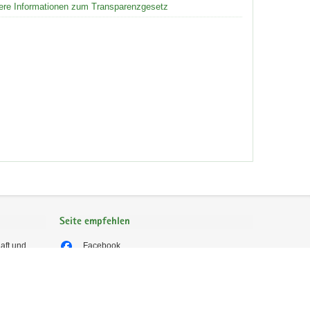
ere Informationen zum Transparenzgesetz
Seite empfehlen
aft und
Facebook
X (vormals Twitter)
E-Mail