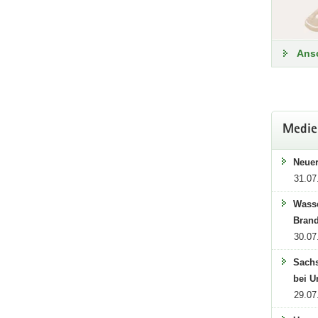
Wald
Ansc
Derzeit
Generel
Sie die
Medie
Ak
Neuer
31.07
Wasse
Bran
30.07
Sachs
bei U
29.07