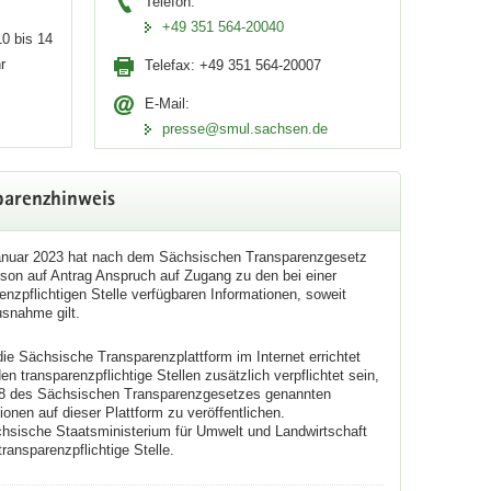
Telefon:
+49 351 564-20040
0 bis 14
r
Telefax:
+49 351 564-20007
ahrenstufen 4 und 5 ist große Vorsicht geboten.
E-Mail:
ten Sie im Zweifel auf einen Waldbesuch und beachten
presse@smul.sachsen.de
parenzhinweis
anuar 2023 hat nach dem Sächsischen Transparenzgesetz
rson auf Antrag Anspruch auf Zugang zu den bei einer
enzpflichtigen Stelle verfügbaren Informationen, soweit
usnahme gilt.
ie Sächsische Transparenzplattform im Internet errichtet
den transparenzpflichtige Stellen zusätzlich verpflichtet sein,
§ 8 des Sächsischen Transparenzgesetzes genannten
ionen auf dieser Plattform zu veröffentlichen.
hsische Staatsministerium für Umwelt und Landwirtschaft
 transparenzpflichtige Stelle.