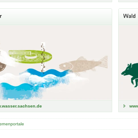
r
Wald
elle Wasserstände in Sachsen
ndeshochwasserzentrums (LHWZ) informiert zu aktuellen Wasserständ
sserwarnungen werden fortlaufend aktualisiert.
um Landeshochwasserzentrum
.wasser.sachsen.de
www
hemenportale