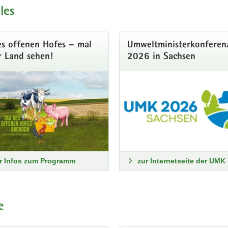
les
es offenen Hofes – mal
Umweltministerkonferen
r Land sehen!
2026 in Sachsen
r Infos zum Programm
zur Internetseite der UMK
kenheit in Sachsen
e
e Niederschlagsmengen haben erhebliche Auswirkungen auf Umwelt und
 zum Wasserhaushalt und zur Bodenbeschaffenheit sind auf folgender 