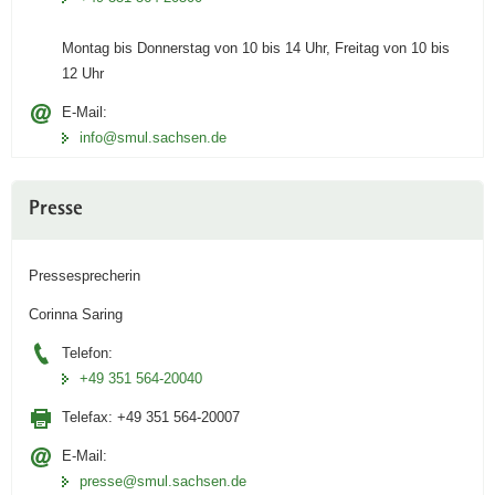
a
Montag bis Donnerstag von 10 bis 14 Uhr, Freitag von 10 bis
v
12 Uhr
i
g
E-Mail:
a
info@smul.sachsen.de
t
i
o
Presse
n
Pressesprecherin
Corinna Saring
Telefon:
+49 351 564-20040
Telefax:
+49 351 564-20007
E-Mail:
presse@smul.sachsen.de