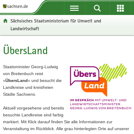
P
P
H
F
o
o
a
o
r
r
u
o
Sächsisches Staatsministerium für Umwelt und
t
t
p
t
Landwirtschaft
a
a
t
e
l
l
i
r
ü
n
n
-
ÜbersLand
Hauptinhalt
b
a
h
B
e
v
a
e
r
i
l
r
Staatsminister Georg-Ludwig
g
g
t
e
von Breitenbuch reist
r
a
i
»
ÜbersLand
« und besucht die
e
t
c
Landkreise und kreisfreien
i
i
h
Städte Sachsens.
f
o
e
n
Aktuell vorgesehene und bereits
n
besuchte Landkreise sind farbig
d
markiert. Mit Klick darauf finden Sie alle Informationen zur
e
Veranstaltung im Rückblick. Alle grau hinterlegten Orte auf unserer
N