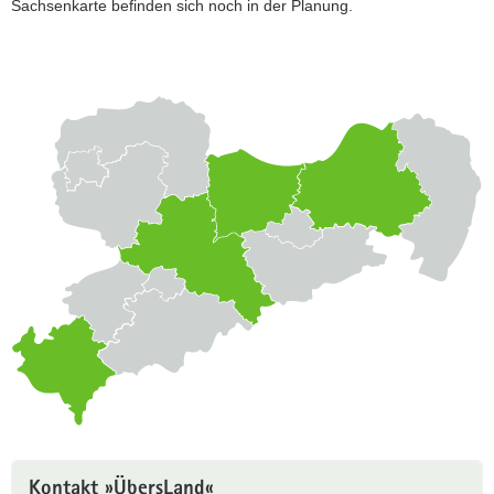
Sachsenkarte befinden sich noch in der Planung.
a
v
i
g
a
t
i
o
n
Kontakt »ÜbersLand«