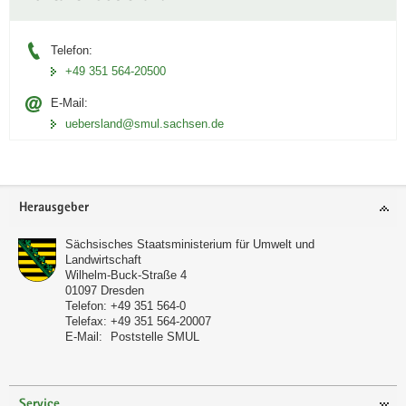
Telefon:
+49 351 564-20500
E-Mail:
uebersland@smul.sachsen.de
Footer-
Herausgeber
Bereich
Sächsisches Staatsministerium für Umwelt und
Landwirtschaft
Wilhelm-Buck-Straße 4
01097
Dresden
Telefon:
+49 351 564-0
Telefax:
+49 351 564-20007
E-Mail:
Poststelle SMUL
Service